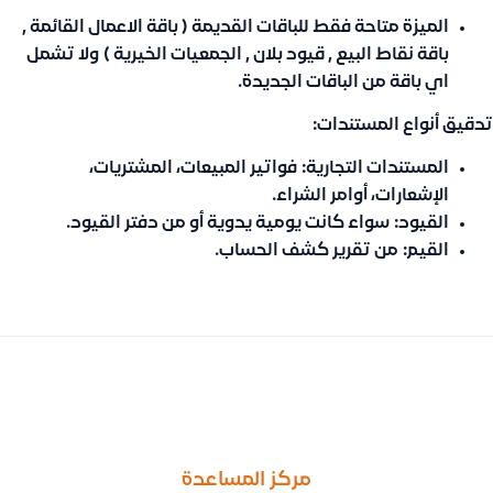
الميزة متاحة فقط للباقات القديمة ( باقة الاعمال القائمة ,
باقة نقاط البيع , قيود بلان , الجمعيات الخيرية ) ولا تشمل
اي باقة من الباقات الجديدة.
تدقيق أنواع المستندات:
المستندات التجارية:
فواتير المبيعات، المشتريات،
الإشعارات، أوامر الشراء.
القيود:
سواء كانت يومية يدوية أو من دفتر القيود.
القيم:
من تقرير كشف الحساب.
السابق
التالى
ميزة خصائص المنتج
اضافة اكثر من وحدة قياس للمنتج , و استخدام ميزة تحويل الوحدات ف
مركز المساعدة