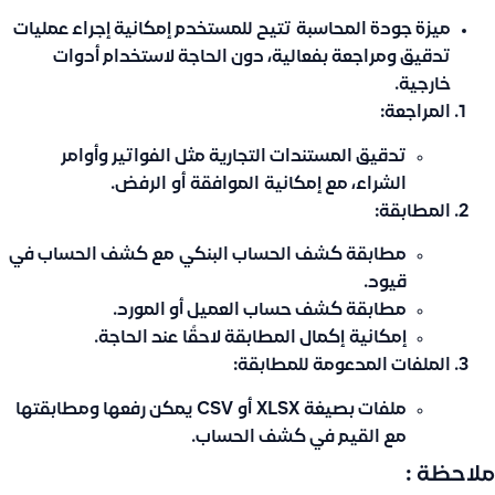
ميزة جودة المحاسبة
تتيح للمستخدم إمكانية إجراء عمليات
تدقيق ومراجعة بفعالية، دون الحاجة لاستخدام أدوات
خارجية.
المراجعة:
تدقيق المستندات التجارية مثل الفواتير وأوامر
الشراء، مع إمكانية
الموافقة
أو
الرفض
.
المطابقة:
مطابقة كشف الحساب البنكي
مع كشف الحساب في
قيود.
مطابقة كشف حساب العميل أو المورد.
إمكانية
إكمال المطابقة لاحقًا
عند الحاجة.
الملفات المدعومة للمطابقة:
ملفات بصيغة
XLSX
أو
CSV
يمكن رفعها ومطابقتها
مع القيم في كشف الحساب.
ملاحظة :