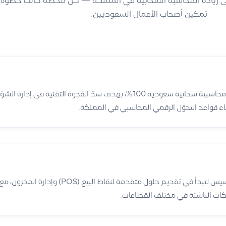
نقطة الانطلاق عام 2016 إلى ريادة المحاسبة السحابية في المملكة — كل محطة كانت خط
تمكين أصحاب الأعمال السعوديين.
تأسست قيود كأول منصة محاسبية سحابية سعودية 100%، بهدف سدّ الفجوة التقنية
ء قواعد التحوّل الرقمي المحاسبي في المملكة.
تجاوزت المنصة مرحلة التأسيس لتبدأ في تقديم حلول متقدمة
كات الناشئة في مختلف القطاعات.