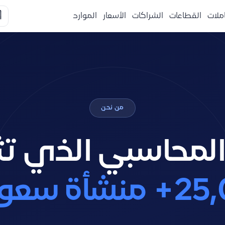

الموارد
الأسعار
الشراكات
القطاعات
التكا
من نحن
ّ المحاسبي الذي ت
25,000+ م