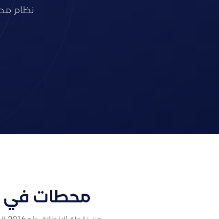
نظام محا
محطات في مس