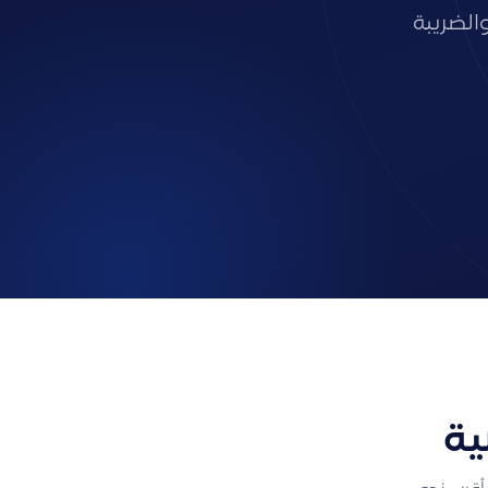
الضريبة
ية