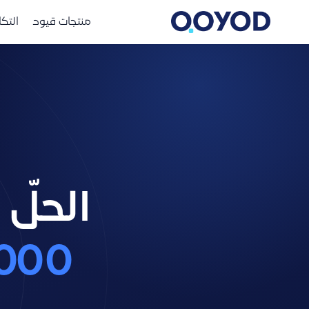
منتجات قيود
التك
الحلّ
25,000+ منش