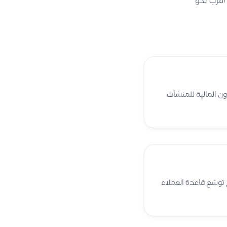
وة أقرب نحو
 في إدارة الشؤون المالية للمنشآت
 لنقاط البيع (POS) وإدارة المخزون، مع توسّع قاعدة العملاء