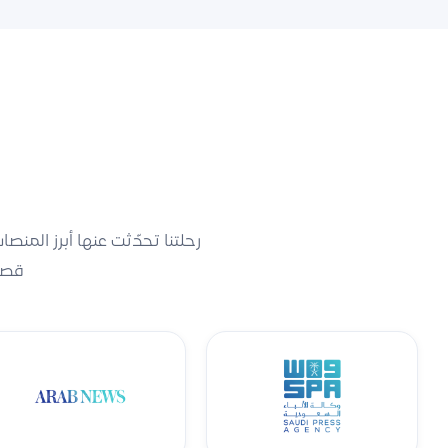
رحلتنا تحدّثت عنها أبرز المن
قصة