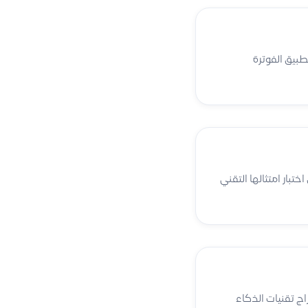
المزوّدين التقنيين المعتمدين لدى هيئة الزكاة والضريبة والجمارك (ZATCA) لتطبيق الفوترة
كية (Sandbox)، لتمكين الشركات من اختبار امتثالها التقني
مع إدراج تقنيات الذكاء