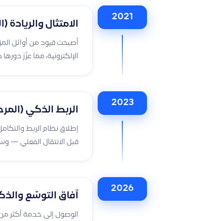
2021
الامتثال والريادة (ا
الإلكترونية، مما عزّز دور
2023
الربط الذكي (المرحل
قبل الانتقال الفعلي — وسا
2026
آفاق التوسّع والذك