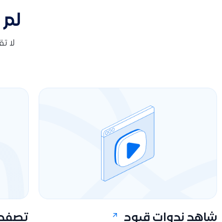
لم 
لا ت
شاهد ندوات قيود
تصفح 