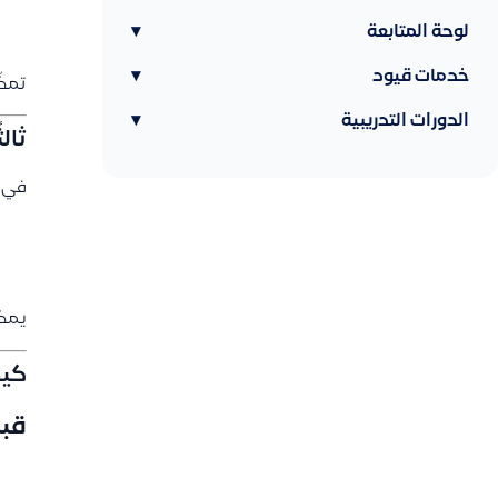
لوحة المتابعة
▾
خدمات قيود
▾
تمكّ
الدورات التدريبية
▾
ثالث
في ح
يمكن
كيف
قب