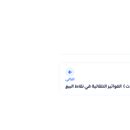
التالى
 ) الفواتير التلقائية في نقاط البيع
الأسعار، الرسوم، وربطه مع نظام نقاط البيع والمحاسبة