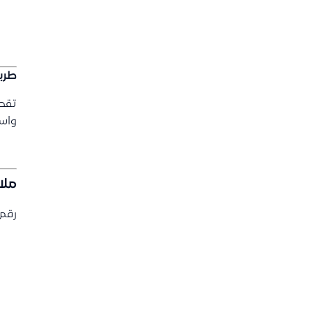
طريق
تقدر
واسم
ملا
رقم 