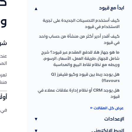
كي
ابدأ مع قيود
▾
وا
كيف أستخدم التحسينات الجديدة على تجربة
الاستخدام في قيود
كيف أقدر أدير أكثر من منشأة من حساب واحد
في قيود
شرح
ما هو جهاز هلا للدفع المقدم عبر قيود؟ شرح
عند
شامل للجهاز، طريقة العمل، الأسعار، الرسوم،
المض
وربطه مع نظام نقاط البيع والمحاسبة
هل يوجد ربط بين قيود وكيو فليفرز (Q
تعر
flavours)
منشأ
هل يوجد CRM أو نظام إدارة علاقات عملاء في
أول
قيود
عرض كل المقالات ←
في ا
الإعدادات
▾
الربط الإلكتروني
▾