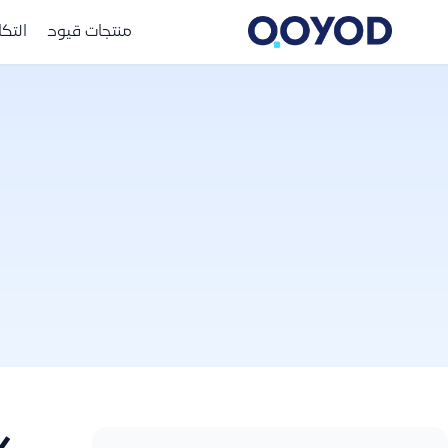
منتجات قيود
التك