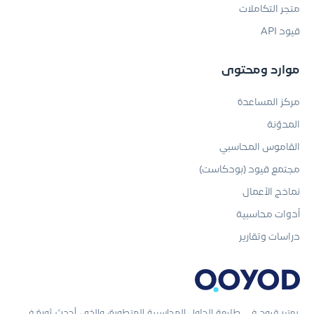
متجر التكاملات
قيود API
موارد ومحتوى
مركز المساعدة
المدوّنة
القاموس المحاسبي
مجتمع قيود (بودكاست)
نماذج الأعمال
أدوات محاسبية
دراسات وتقارير
يعتبر قيود في طليعة الحلول المحاسبية المتطورة، والذي أحدث ثورة في