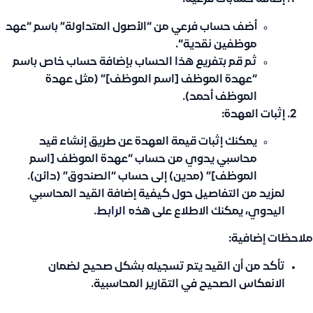
أضف حساب فرعي من “
الأصول المتداولة
” باسم “
عهد
موظفين نقدية
“.
ثم قم بتفريع هذا الحساب بإضافة حساب خاص باسم
“عهدة الموظف [اسم الموظف]” (مثل عهدة
الموظف أحمد).
إثبات العهدة:
يمكنك إثبات قيمة العهدة عن طريق إنشاء قيد
محاسبي يدوي من حساب “عهدة الموظف [اسم
الموظف]” (مدين) إلى حساب “الصندوق” (دائن).
لمزيد من التفاصيل حول كيفية إضافة القيد المحاسبي
اليدوي، يمكنك الاطلاع على هذه
الرابط
.
ملاحظات إضافية:
تأكد من أن القيد يتم تسجيله بشكل صحيح لضمان
الانعكاس الصحيح في التقارير المحاسبية.