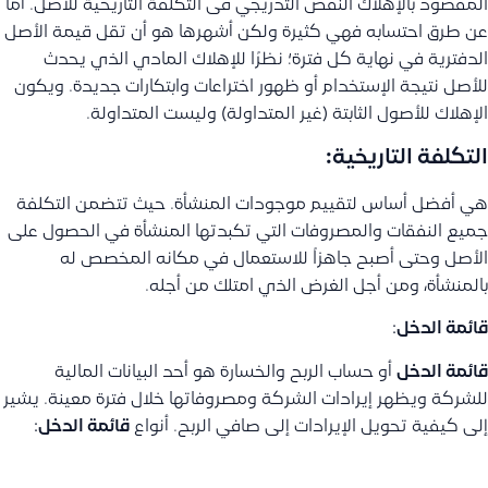
المقصود بالإهلاك النقص التدريجي فى التكلفة التاريخية للأصل. أما
عن طرق احتسابه فهي كثيرة ولكن أشهرها هو أن تقل قيمة الأصل
الدفترية في نهاية كل فترة؛ نظرًا للإهلاك المادي الذي يحدث
للأصل نتيجة الإستخدام أو ظهور اختراعات وابتكارات جديدة. ويكون
الإهلاك للأصول الثابتة (غير المتداولة) وليست المتداولة.
التكلفة التاريخية:
هي أفضل أساس لتقييم موجودات المنشأة. حيث تتضمن التكلفة
جميع النفقات والمصروفات التي تكبدتها المنشأة في الحصول على
الأصل وحتى أصبح جاهزاً للاستعمال في مكانه المخصص له
بالمنشأة، ومن أجل الغرض الذي امتلك من أجله.
قائمة الدخل
:
قائمة الدخل
أو حساب الربح والخسارة هو أحد البيانات المالية
للشركة ويظهر إيرادات الشركة ومصروفاتها خلال فترة معينة. يشير
إلى كيفية تحويل الإيرادات إلى صافي الربح. أنواع
قائمة الدخل
: