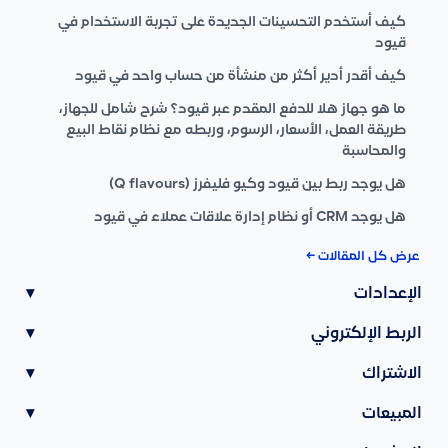
كيف أستخدم التحسينات الجديدة على تجربة الاستخدام في
قيود
كيف أقدر أدير أكثر من منشأة من حساب واحد في قيود
ما هو جهاز هلا للدفع المقدم عبر قيود؟ شرح شامل للجهاز،
طريقة العمل، الأسعار، الرسوم، وربطه مع نظام نقاط البيع
والمحاسبة
هل يوجد ربط بين قيود وكيو فليفرز (Q flavours)
هل يوجد CRM أو نظام إدارة علاقات عملاء في قيود
عرض كل المقالات ←
الإعدادات
▾
الربط الإلكتروني
▾
الاشتراك
▾
المبيعات
▾