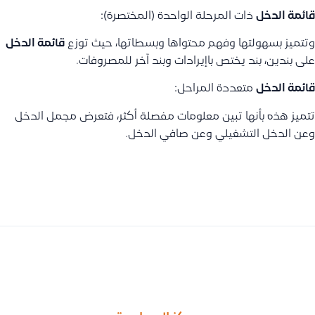
قائمة الدخل
ذات المرحلة الواحدة (المختصرة):
وتتميز بسهولتها وفهم محتواها وبسطاتها، حيث توزع
قائمة الدخل
على بندين، بند يختص باإيرادات وبند آخر للمصروفات.
قائمة الدخل
متعددة المراحل:
تتميز هذه بأنها تبين معلومات مفصلة أكثر، فتعرض مجمل الدخل
وعن الدخل التشغيلي وعن صافي الدخل.
السابق
التالى
ما هو الرقم المخزني في سلة؟ وكيف يُستخدم لربط المنتجات مع قيو
توضيح أن إشعار المدين مخصص لفواتير المشتريات فقط وليس للعملاء 