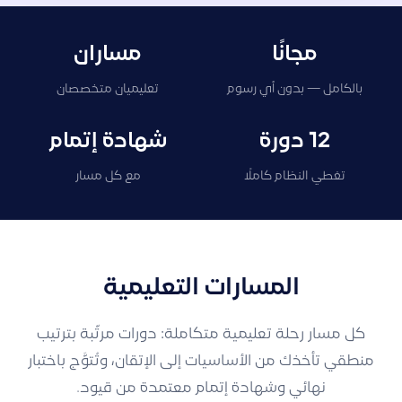
مجانًا
مساران
بالكامل — بدون أي رسوم
تعليميان متخصصان
12 دورة
شهادة إتمام
تغطي النظام كاملًا
مع كل مسار
المسارات التعليمية
كل مسار رحلة تعليمية متكاملة: دورات مرتّبة بترتيب
منطقي تأخذك من الأساسيات إلى الإتقان، وتُتوَّج باختبار
نهائي وشهادة إتمام معتمدة من قيود.