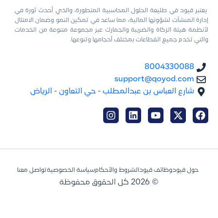
يعتبر قيود في طليعة الحلول المحاسبية المتطورة، والذي أحدث ثورة في
إدارة المنشآت لشؤونها المالية، مما ساعد في تمكين النمو وضمان الامتثال
لأنظمة هيئة الزكاة والضريبة والجمارك عبر مجموعة متنوعة من الخدمات
والتي تخدم جميع القطاعات بمختلف أحجامها وتنوعها.
8004330088
support@qoyod.com
شارع العباس بن عبدالمطلب - حي التعاون - الرياض
حول قيود
وظائف قيود
الشروط والأحكام
سياسة الخصوصية
تواصل معنا
© 2026 كل الحقوق محفوظة