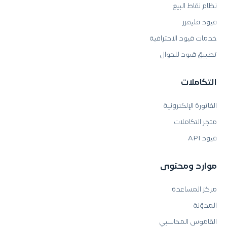
نظام نقاط البيع
قيود فليفرز
خدمات قيود الاحترافية
تطبيق قيود للجوال
التكاملات
الفاتورة الإلكترونية
متجر التكاملات
قيود API
موارد ومحتوى
مركز المساعدة
المدوّنة
القاموس المحاسبي