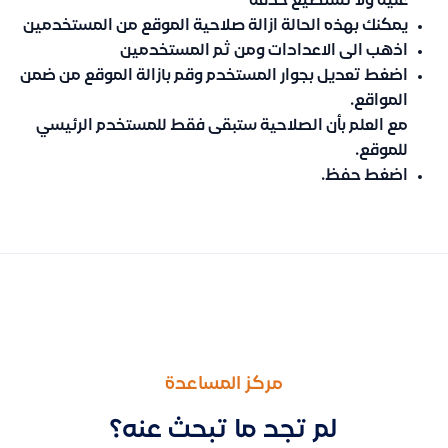
عليه ولا تستطيع حذفه
يمكنك بهذه الحالة ازالة صلاحية الموقع من المستخدمين
اذهب الى الاعدادات ومن ثم المستخدمين
اضغط تعديل بجوار المستخدم وقم بازالة الموقع من ضمن
المواقع.
مع العلم
بأن الصلاحية ستبقى فقط للمستخدم الرئيسي
للموقع.
اضغط حفظ.
السابق
التالى
كيفية حساب استحقاق ضريبة القيمة المضافة للفواتير الخاصة بالجها
حذف العملاء المستوردين بالخطأ (بشرط عدم وجود معاملات) وطلب ا
مركز المساعدة
لم تجد ما تبحث عنه؟