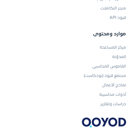
متجر التكاملات
قيود API
موارد ومحتوى
مركز المساعدة
المدوّنة
القاموس المحاسبي
مجتمع قيود (بودكاست)
نماذج الأعمال
أدوات محاسبية
دراسات وتقارير