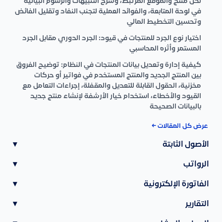
لكل منتج والموقع المرتبط، وشرح التنبيهات والرسوم البيانية
في لوحة المتابعة، والفوائد العملية لتجنب النفاد وتقليل الفائض
وتحسين التخطيط المالي
اختيار نوع الجرد للمنتجات في قيود: الجرد الدوري مقابل الجرد
المستمر وأثره المحاسبي
كيفية إدارة وتعديل بيانات المنتجات في النظام: توضيح الفروق
بين المنتج الجديد والمنتج المستخدم في فواتير أو حركات
مخزنية، الحقول القابلة للتعديل والمقفلة، إجراءات التعامل مع
القيود والأخطاء، استخدام خيار الأرشفة لإنشاء منتج جديد
بالبيانات الصحيحة
عرض كل المقالات ←
الأصول الثابتة
▾
الرواتب
▾
الفاتورة الإلكترونية
▾
التقارير
▾