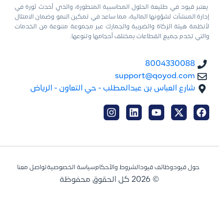
يعتبر قيود في طليعة الحلول المحاسبية المتطورة، والذي أحدث ثورة في
إدارة المنشآت لشؤونها المالية، مما ساعد في تمكين النمو وضمان الامتثال
لأنظمة هيئة الزكاة والضريبة والجمارك عبر مجموعة متنوعة من الخدمات
والتي تخدم جميع القطاعات بمختلف أحجامها وتنوعها.
8004330088
support@qoyod.com
شارع العباس بن عبدالمطلب - حي التعاون - الرياض
حول قيود
وظائف قيود
الشروط والأحكام
سياسة الخصوصية
تواصل معنا
© 2026 كل الحقوق محفوظة