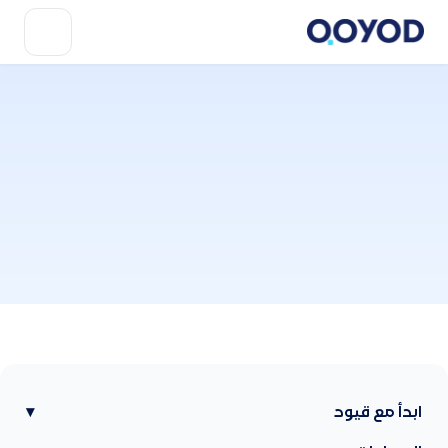
ابدأ مع قيود
▾