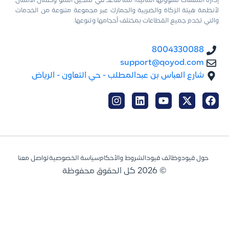
إدارة المنشآت لشؤونها المالية، مما ساعد في تمكين النمو وضمان الامتثال
لأنظمة هيئة الزكاة والضريبة والجمارك عبر مجموعة متنوعة من الخدمات
والتي تخدم جميع القطاعات بمختلف أحجامها وتنوعها.
8004330088
support@qoyod.com
شارع العباس بن عبدالمطلب - حي التعاون - الرياض
حول قيود
وظائف قيود
الشروط والأحكام
سياسة الخصوصية
تواصل معنا
© 2026 كل الحقوق محفوظة