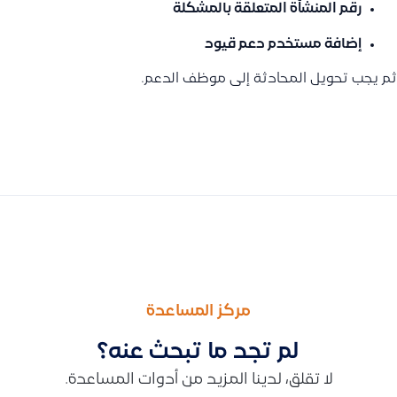
رقم المنشأة المتعلقة بالمشكلة
إضافة مستخدم دعم قيود
ثم يجب تحويل المحادثة إلى موظف الدعم.
السابق
التالى
كيفية إضافة خصم على موظف، وكيف تتم تسويته أو خصمه من الر
توضيح أسباب فشل استيراد المنتجات بسبب إدخال خاطئ لأرقام حساب المبيعات والمصروف في ملف Excel وكيفية إصلا
مركز المساعدة
لم تجد ما تبحث عنه؟
لا تقلق، لدينا المزيد من أدوات المساعدة.