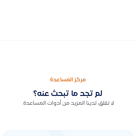
السابق
التالى
أسباب عدم حفظ إشعار المدين وكيفية التأكد من توفر الكمية في ال
حل مشكلة عدم ظهور خيار الأصول الثابتة في شاشة الأرصدة الافتتا
مركز المساعدة
لم تجد ما تبحث عنه؟
لا تقلق، لدينا المزيد من أدوات المساعدة.