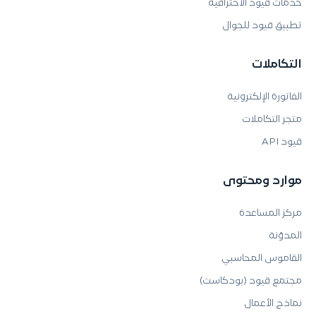
خدمات قيود الاحترافية
تطبيق قيود للجوال
التكاملات
الفاتورة الإلكترونية
متجر التكاملات
قيود API
موارد ومحتوى
مركز المساعدة
المدوّنة
القاموس المحاسبي
مجتمع قيود (بودكاست)
نماذج الأعمال