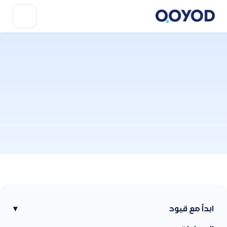
ابدأ مع قيود
▾