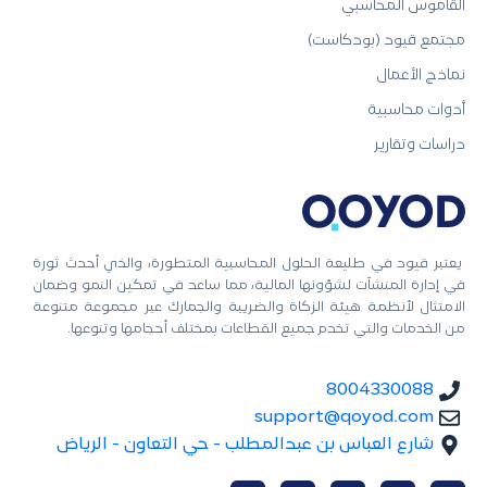
القاموس المحاسبي
مجتمع قيود (بودكاست)
نماذج الأعمال
أدوات محاسبية
دراسات وتقارير
يعتبر قيود في طليعة الحلول المحاسبية المتطورة، والذي أحدث ثورة
في إدارة المنشآت لشؤونها المالية، مما ساعد في تمكين النمو وضمان
الامتثال لأنظمة هيئة الزكاة والضريبة والجمارك عبر مجموعة متنوعة
من الخدمات والتي تخدم جميع القطاعات بمختلف أحجامها وتنوعها.
8004330088
support@qoyod.com
شارع العباس بن عبدالمطلب - حي التعاون - الرياض