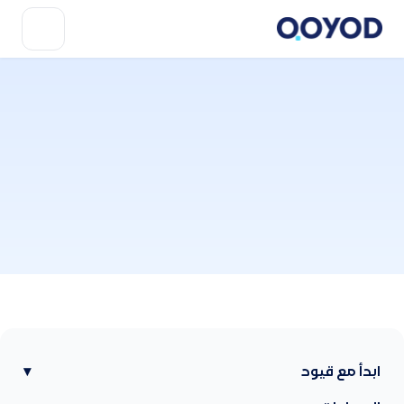
ابدأ مع قيود
▾