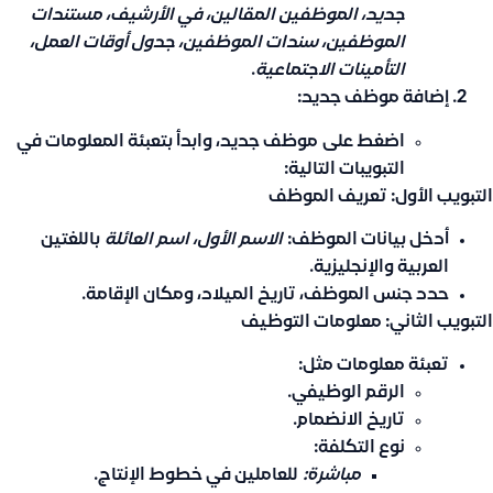
جديد، الموظفين المقالين، في الأرشيف، مستندات
الموظفين، سندات الموظفين، جدول أوقات العمل،
التأمينات الاجتماعية
.
إضافة موظف جديد:
اضغط على
موظف جديد
، وابدأ بتعبئة المعلومات في
التبويبات التالية:
التبويب الأول: تعريف الموظف
أدخل بيانات الموظف:
الاسم الأول، اسم العائلة
باللغتين
العربية والإنجليزية.
حدد جنس الموظف، تاريخ الميلاد، ومكان الإقامة.
التبويب الثاني: معلومات التوظيف
تعبئة معلومات مثل:
الرقم الوظيفي.
تاريخ الانضمام.
نوع التكلفة:
مباشرة:
للعاملين في خطوط الإنتاج.