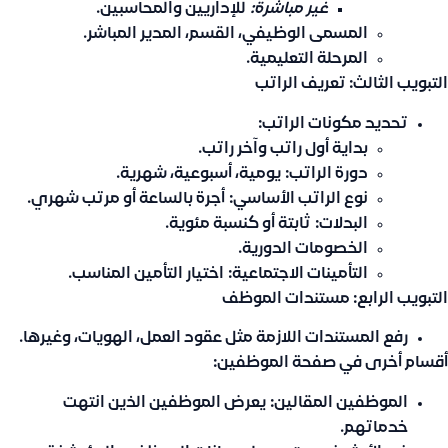
غير مباشرة:
للإداريين والمحاسبين.
المسمى الوظيفي، القسم، المدير المباشر.
المرحلة التعليمية.
التبويب الثالث: تعريف الراتب
تحديد مكونات الراتب:
بداية أول راتب وآخر راتب.
دورة الراتب:
يومية، أسبوعية، شهرية.
نوع الراتب الأساسي:
أجرة بالساعة أو مرتب شهري.
البدلات:
ثابتة أو كنسبة مئوية.
الخصومات الدورية.
التأمينات الاجتماعية:
اختيار التأمين المناسب.
التبويب الرابع: مستندات الموظف
رفع المستندات اللازمة مثل عقود العمل، الهويات، وغيرها.
أقسام أخرى في صفحة الموظفين:
الموظفين المقالين:
يعرض الموظفين الذين انتهت
خدماتهم.