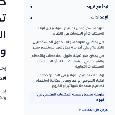
كي
ابدأ مع قيود
▾
تج
الإعدادات
▾
طريقة نسخ أو نقل تصميم الفواتير بين أنواع
ال
المستندات أو المنشآت في النظام
هل يمكنني معرفة سجلات دخول المستخدمين
للنظام؟ ومتى آخر مرة دخل فيها مستخدم معين
وا
هل يمكن منع تعبئة حقول الملاحظات والأحكام
والشروط في الإشعارات الدائنة أو المدينة أو
المستندات التجارية
إرشا
إرشادات تصميم الفواتير في النظام: حدود
الاج
اختيار النموذج الواحد وعدم إمكانية استخدام
تصاميم متعددة للفواتير أو الفروع
إذا 
طريقة تسجيل ضريبة الاحتساب العكسي في
ولكن
قيود
عرض كل المقالات ←