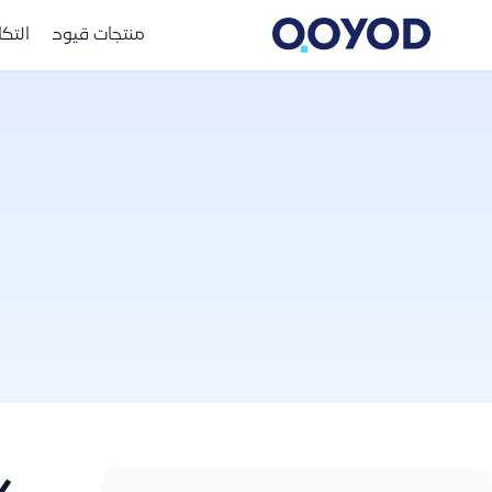
منتجات قيود
التك