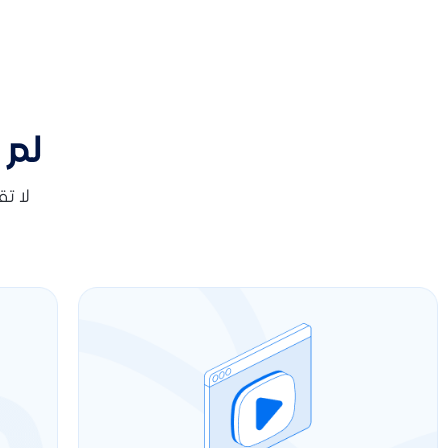
لم 
لا ت