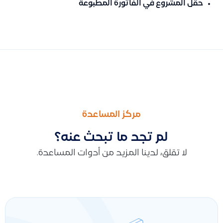
حقل المشروع في الفاتورة المطبوعة
السابق
التالى
طريقة سداد فواتير العملاء والموردين من خلال القيود اليدوية وتخ
توضيح امكانية الموافقة الجماعية على الفواتير المسودة او بانتظار ا
مركز المساعدة
لم تجد ما تبحث عنه؟
لا تقلق، لدينا المزيد من أدوات المساعدة.