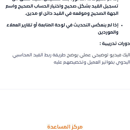
تسجيل القيد بشكل صحيح واختيار الحساب الصحيح واسم
الجهة الصحيح وموقعه في القيد دائن او مدين.
إذا لم ينعكس التحديث في لوحة المتابعة أو تقارير العملاء
والموردين
دورات تدريبية :
اليك فيديو توضيحي عملي يوضح
طريقة ربط القيد المحاسبي
اليدوي بفواتير العميل وتخصيصهم عليه
السابق
التالى
هل يمكن طباعة اسم المشروع على فاتورة المبيعات او المشتريات
حذف فاتورة المشتريات بعد تفعيل الفاتورة الإلكترونية، شروط الحذف
مركز المساعدة