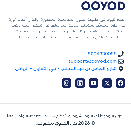
يعتبر قيود في طليعة الحلول المحاسبية المتطورة، والذي أحدث ثورة
في إدارة المنشآت لشؤونها المالية، مما ساعد في تمكين النمو وضمان
الامتثال لأنظمة هيئة الزكاة والضريبة والجمارك عبر مجموعة متنوعة
من الخدمات والتي تخدم جميع القطاعات بمختلف أحجامها وتنوعها.
8004330088
support@qoyod.com
شارع العباس بن عبدالمطلب - حي التعاون - الرياض
حول قيود
وظائف قيود
الشروط والأحكام
سياسة الخصوصية
تواصل معنا
© 2026 كل الحقوق محفوظة