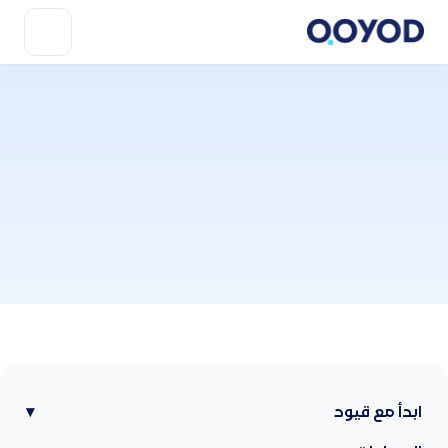
ابدأ مع قيود
▾