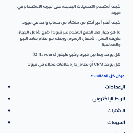
كيف أستخدم التحسينات الجديدة على تجربة الاستخدام في
قيود
كيف أقدر أدير أكثر من منشأة من حساب واحد في قيود
ما هو جهاز هلا للدفع المقدم عبر قيود؟ شرح شامل للجهاز،
طريقة العمل، الأسعار، الرسوم، وربطه مع نظام نقاط البيع
والمحاسبة
هل يوجد ربط بين قيود وكيو فليفرز (Q flavours)
هل يوجد CRM أو نظام إدارة علاقات عملاء في قيود
عرض كل المقالات ←
الإعدادات
▾
الربط الإلكتروني
▾
الاشتراك
▾
المبيعات
▾