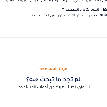
لأن هذا تقرير تحليلي على مستوى المنتج، وليس تقريرًا محاسبيًا.
هل التقرير يتأثر بالتخصيص؟
لا، التخصيص لا يؤثر. التأثير يكون من القيد فقط.
السابق
التالى
لماذا تظهر تكلفة المنتج بشكل خاطئ في قيود بعد مزامنتها من سل
طريقة عرض ومتابعة تحركات المنتجات: الاطلاع على كافة الحركات المخزنية للصنف، تحديد الموقع، تصدير التقرير بص
مركز المساعدة
لم تجد ما تبحث عنه؟
لا تقلق، لدينا المزيد من أدوات المساعدة.