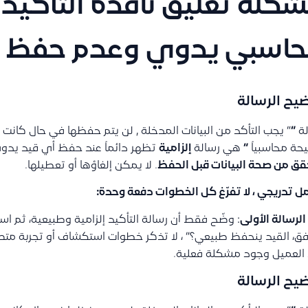
كلة تعليق نافذة التأكيد
اسبي يدوي وعدم حفظ ا
يح الرسالة
لة
“
” يجب التأكد من البيانات المدخلة , لن يتم حفظها في حال كانت ا
ة محاسبياً
“
هي رسالة
إلزامية
تظهر دائماً عند حفظ أي قيد يدو
قق من صحة البيانات قبل الحفظ
. لا يمكن إلغاؤها أو تعطيلها.
ل تدريجي ، لا تفرّغ كل الخطوات دفعة وحدة:
الرسالة الأولى
: وضّح فقط أن رسالة التأكيد إلزامية وطبيعية، ثم 
ق، القيد ينحفظ طبيعي؟” ، لا تذكر خطوات استكشاف أو تجربة متص
العميل وجود مشكلة فعلية.
يح الرسالة