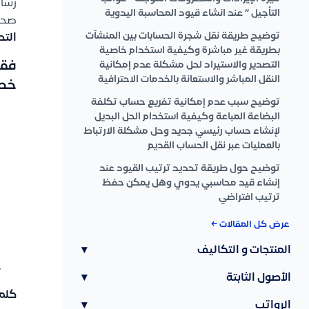
رسا
التأجيل ” عند انشاء قيود المحاسبة اليدوية
صحيح
توضيح طريقة نقل شجرة الحسابات بين المنشآت
التح
بطريقة غير مباشرة وكيفية استخدام خاصية
فقط
التصدير والاستيراد لحل مشكلة عدم إمكانية
النقل المباشر والاستعانة بالخدمات الاحترافية
خطو
توضيح سبب عدم إمكانية تفريع حساب تكلفة
البضاعة المباعة وكيفية استخدام الحل البديل
لإنشاء حساب رئيسي جديد وحل مشكلة الارتباط
بالعمليات عبر نقل الحساب القديم
توضيح حول طريقة تحديد ترتيب القيود عند
إنشاء قيد محاسبي يدوي وهل يمكن حفظ
ترتيب افتراضي
عرض كل المقالات ←
المنتجات و التكاليف
▾
الأصول الثابتة
▾
كلما
الرواتب
▾