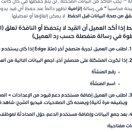
لة
“
” يجب التأكد من البيانات المدخلة , لن يتم حفظها في حال كانت ا
ة محاسبياً
“
هي رسالة
إلزامية
تظهر دائماً عند حفظ أي قيد يدو
قق من صحة البيانات قبل الحفظ
. لا يمكن إلغاؤها أو تعطيلها.
 إذا أكد العميل أن القيد لا يتحفظ أو النافذة تعلق (ا
ة في رسالة منفصلة حسب رد العميل)
اطلب من العميل تجربة
متصفح آخر
(مثلاً Edge إذا كان يستخدم Chrome أو العكس).
إذا تكررت المشكلة على متصفح آخر، اجمع البيانات التالية من الع
رقم المنشأة
اسم المنشأة
اطلب من العميل إضافة
مستخدم دعم قيود
من الإعدادات > الم
ويضيفه مرة ثانية) ويمنحه كل الصلاحيات. فيديو الشرح:
شاهد ف
بعد جمع البيانات وإضافة مستخدم الدعم،
حوّل المحادثة لموظف
ت مفتاحية: