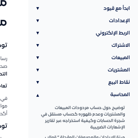
مش
ابدأ مع قيود
▾
مح
الإعدادات
▾
الربط الإلكتروني
▾
توض
الاشتراك
▾
المبيعات
▾
رسا
صحيح
المشتريات
▾
التح
نقاط البيع
▾
تعام
المحاسبة
▾
في
مواف
توضيح حول حساب مردودات المبيعات
أكد 
والمشتريات وعدم ظهوره كحساب مستقل في
شجرة الحسابات وكيفية استخراجه عبر تقارير
توض
الإشعارات الضريبية
ميزة الإيرادات والمصروفات المؤجلة ” قوالب