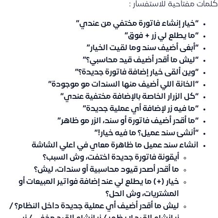
كلمات مفتاحية للاستفسار :
“خيار إنشاء فاتورة مختفي من عندي”
“ما يطلع لي زر + فوق”
“أبغى أضيف سند وما لقيت الخيار”
“ليش ما أقدر أضيف قيد محاسبي؟”
“وين ألقى خيار إضافة فاتورة جديدة؟”
“الخانة اللي أضيف منها السندات مو موجودة”
“كل الزرار الخاصة بالإضافة مختفية عندي”
“ما فيه زر لإضافة أي عملية جديدة”
“ما أقدر أضيف فاتورة أو سند، الزر مو ظاهر”
“أنشئ سند عميل؟ ما فيه خيار!”
انشاء سند عميل ما ظاهرة معاي في اعلي الشاشة
أيقونة فاتورة جديدة اختفت، وش السبب؟
ما أقدر أصدر قيود محاسبية أو سندات، ليش؟
خيار (+) ما يطلع لي عند إضافة فواتير المبيعات أو
المشتريات، وش الحل؟
ليش ما أقدر أضيف أي عملية جديدة داخل النظام؟ /