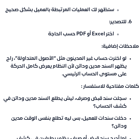
ستظهر لك العمليات المرتبطة بالعميل بشكل صحيح
للتصدير:
اختر
Excel
أو
PDF
حسب الحاجة
ملاحظات إضافية:
لو اخترت حساب غير المدينون مثل “الأصول المتداولة”، راح
يظهر السند مدين ودائن لأن النظام يعرض كامل الحركة
على مستوى الحساب الرئيسي.
كلمات مفتاحية للاستفسار :
سجلت سند قبض وصرف، ليش يطلع السند مدين ودائن في
كشف الحساب؟
دخلت سندات للعميل، بس ليه تطلع بنفس الوقت مدين
ودائن؟
لما أدرج سند قبض أو صرف، يظهر بطرفين في كشف