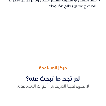
سند القبض أو الصرف انعكس مدين ودائن، وش الإجراء
الصحيح عشان يطلع مضبوط؟
السابق
التالى
تسجيل المصروفات والفواتير الضريبية باستخدام مورد مؤقت أو قيد
لماذا لا تظهر بعض الفواتير في تقرير المشروع في قيود وكيفية ال
مركز المساعدة
لم تجد ما تبحث عنه؟
لا تقلق، لدينا المزيد من أدوات المساعدة.