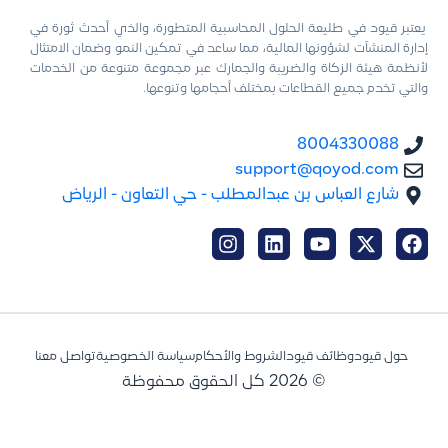
يعتبر قيود في طليعة الحلول المحاسبية المتطورة، والذي أحدث ثورة في
إدارة المنشآت لشؤونها المالية، مما ساعد في تمكين النمو وضمان الامتثال
لأنظمة هيئة الزكاة والضريبة والجمارك عبر مجموعة متنوعة من الخدمات
والتي تخدم جميع القطاعات بمختلف أحجامها وتنوعها.
8004330088
support@qoyod.com
شارع العباس بن عبدالمطلب - حي التعاون - الرياض
حول قيود
وظائف قيود
الشروط والأحكام
سياسة الخصوصية
تواصل معنا
© 2026 كل الحقوق محفوظة