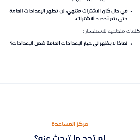
في حال كان الاشتراك منتهي، لن تظهر الإعدادات العامة
حتى يتم تجديد الاشتراك.
كلمات مفتاحية للاستفسار :
لماذا لا يظهر لي خيار الإعدادات العامة ضمن الإعدادات؟
السابق
التالى
طريقة طباعة سند التسليم (Delivery Note) وحل مشكلة عدم ظهوره أسفل الفاتورة
لماذا لا يفتح تطبيق قيود على جهاز نقاط البيع جيديا
مركز المساعدة
لم تجد ما تبحث عنه؟