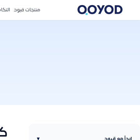
منتجات قيود
التكا
كي
ابدأ مع قيود
▾