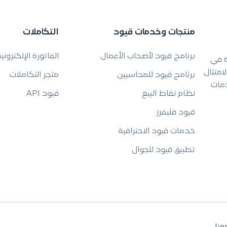
منتجات وخدمات قيود
التكاملات
برنامج قيود لأصحاب الأعمال
الفاتورة الإلكتروني
ة في
امتثال
برنامج قيود للمحاسبين
متجر التكاملات
دمات
نظام نقاط البيع
قيود API
قيود فليفرز
خدمات قيود الاحترافية
تطبيق قيود للجوال