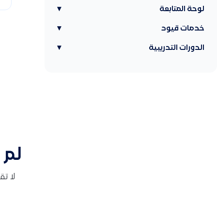
لوحة المتابعة
▾
خدمات قيود
▾
الدورات التدريبية
▾
لم 
لا ت