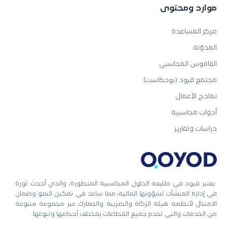
موارد ومحتوى
مركز المساعدة
المدوّنة
القاموس المحاسبي
مجتمع قيود (بودكاست)
نماذج الأعمال
أدوات محاسبية
دراسات وتقارير
يعتبر قيود في طليعة الحلول المحاسبية المتطورة، والذي أحدث ثورة
في إدارة المنشآت لشؤونها المالية، مما ساعد في تمكين النمو وضمان
الامتثال لأنظمة هيئة الزكاة والضريبة والجمارك عبر مجموعة متنوعة
من الخدمات والتي تخدم جميع القطاعات بمختلف أحجامها وتنوعها.