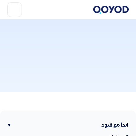
ابدأ مع قيود
▾