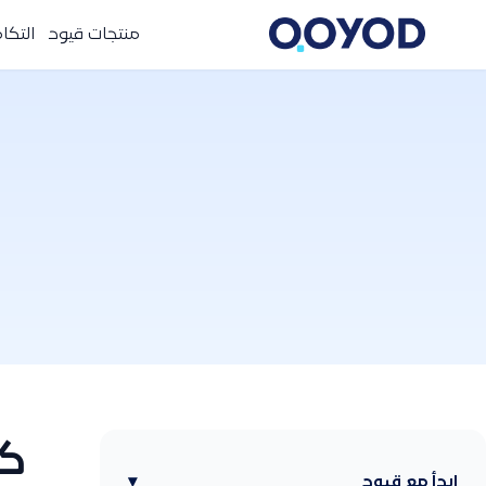
منتجات قيود
التكا
كي
ابدأ مع قيود
▾