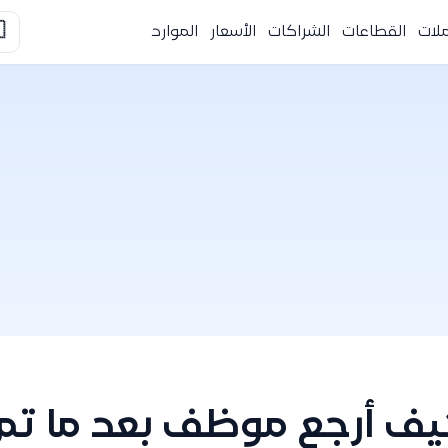

الموارد
الأسعار
الشراكات
القطاعات
التك
وظف بعد ما تم إنهاء عم