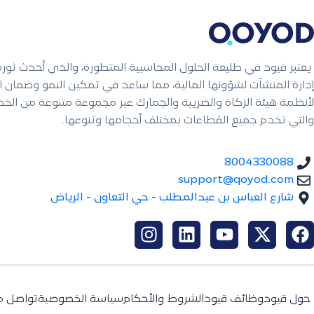
يعتبر قيود في طليعة الحلول المحاسبية المتطورة، والذي أحدث ثور
إدارة المنشآت لشؤونها المالية، مما ساعد في تمكين النمو وضمان ال
لأنظمة هيئة الزكاة والضريبة والجمارك عبر مجموعة متنوعة من الخ
والتي تخدم جميع القطاعات بمختلف أحجامها وتنوعها.
8004330088
support@qoyod.com
شارع العباس بن عبدالمطلب - حي التعاون - الرياض
حول قيود
وظائف قيود
الشروط والأحكام
سياسة الخصوصية
تواصل م