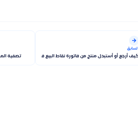
لسابق
يف أرجع أو أستبدل منتج من فاتورة نقاط البيع في قيود
تصفية المس