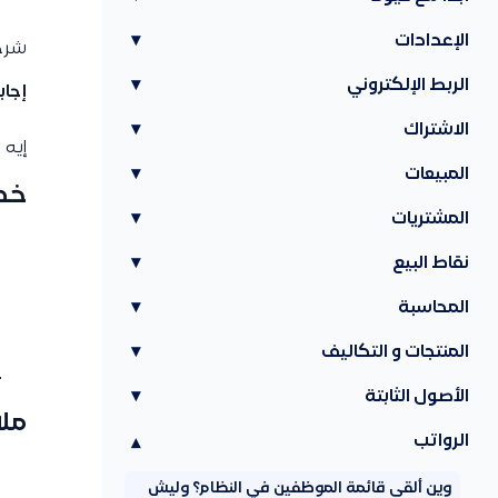
الإعدادات
▾
شرح 
الربط الإلكتروني
▾
إجاب
الاشتراك
▾
إيه 
المبيعات
▾
خط
المشتريات
▾
نقاط البيع
▾
المحاسبة
▾
المنتجات و التكاليف
▾
الأصول الثابتة
▾
مل
الرواتب
▾
وين ألقى قائمة الموظفين في النظام؟ وليش