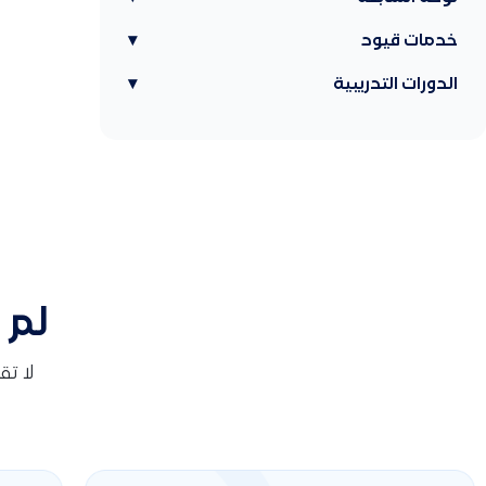
خدمات قيود
▾
الدورات التدريبية
▾
لم 
لا ت