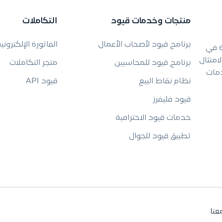
منتجات وخدمات قيود
التكاملات
برنامج قيود لأصحاب الأعمال
الفاتورة الإلكتروني
ة في
امتثال
برنامج قيود للمحاسبين
متجر التكاملات
دمات
نظام نقاط البيع
قيود API
قيود فليفرز
خدمات قيود الاحترافية
تطبيق قيود للجوال
عنا