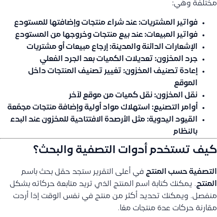
مختلفة وهي:
فواتير المشتريات:
عند شراء منتجات وإضافتها للمستودع
فواتير المبيعات:
عند بيع منتجات وخروجها من المستودع
الإشعارات الدائنة والمدينة:
إرجاع مبيعات أو مشتريات
جرد المخزون:
تعديلات الكميات بعد الجرد الفعلي
إعادة تصنيف المخزون:
تغيير تصنيف المنتجات داخل
الموقع
نقل المخزون:
نقل كميات من موقع لآخر
أوامر التصنيع:
استهلاك مواد أولية وإضافة منتجات مجمّعة
القيود اليدوية:
مثل الأرصدة الافتتاحية للمخزون عند البدء
بالنظام
كيف تستخدم أدوات التصفية والبحث؟
التصفية حسب المنتج
في أعلى التقرير ستجد حقل بحث باسم
المنتج
. يمكنك كتابة اسم المنتج الذي تريد متابعة حركاته بشكل
منفصل. ويمكنك تحديد أكثر من منتج في نفس الوقت إذا أردت
مقارنة حركات عدة منتجات معًا.