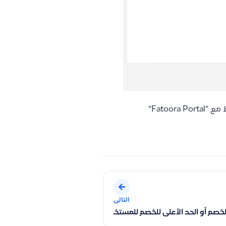
Fatoo”
التالى
خصم أو الحد الأعلى للخصم للمستخدم في برنامج قيود
لحقول الإضافية لتسجيل ومقارنة أداء المندوبين في قائمة الدخل وتوض