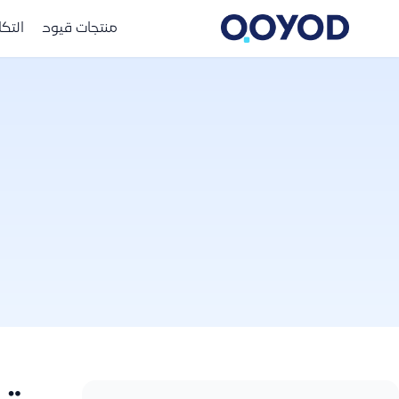
منتجات قيود
التك