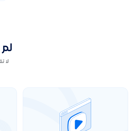
لم 
لا ت