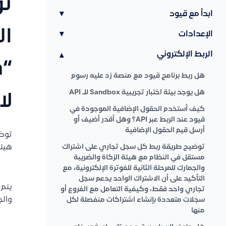
تو
ابدأ مع قيود
▾
ال
الإعدادات
▾
الربط الإلكتروني
▾
هل ربط برنامج قيود مع منصة زد عليه رسوم
هل يوجد بيئة اختبار تجريبية Sandbox للـ API
لاح
كيف أستخدم الحقول الإضافية الموجودة في
قيود عند الربط عبر API؟ وهل أقدر أضيف أو
أرسل قيم الحقول الإضافية
توضي
توضيح طريقة ربط كل سجل تجاري على اشتراك
هيئة ا
مستقل في النظام مع هيئة الزكاة والضريبة
والجمارك للمرحلة الثانية للفوترة الإلكترونية، مع
التأكيد على أن الاشتراك الواحد يدعم سجل
يتم 
تجاري واحد فقط، وكيفية التعامل مع الفروع أو
وال
سجلات متعددة بإنشاء اشتراكات منفصلة لكل
منها