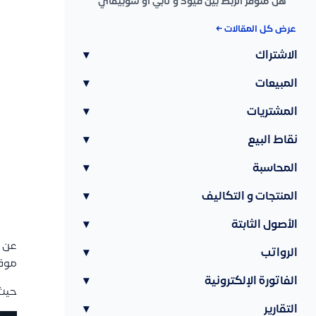
هل متوفر الربط بين قيود و تابي او شوبيفاي
عرض كل المقالات ←
الاشتراك
▾
المبيعات
▾
المشتريات
▾
نقاط البيع
▾
المحاسبة
▾
المنتجات و التكاليف
▾
الأصول الثابتة
▾
عن ط
الرواتب
▾
موقع
الفاتورة الإلكترونية
▾
حيث 
التقارير
▾