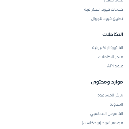
قيود فليفرز
خدمات قيود الاحترافية
تطبيق قيود للجوال
التكاملات
الفاتورة الإلكترونية
متجر التكاملات
قيود API
موارد ومحتوى
مركز المساعدة
المدوّنة
القاموس المحاسبي
مجتمع قيود (بودكاست)