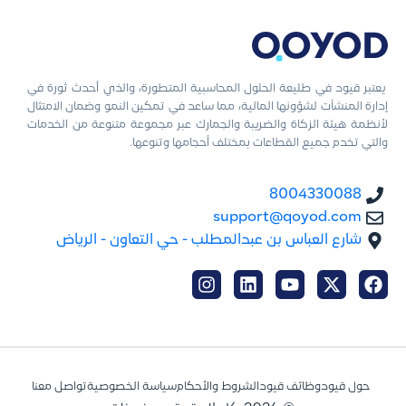
يعتبر قيود في طليعة الحلول المحاسبية المتطورة، والذي أحدث ثورة في
إدارة المنشآت لشؤونها المالية، مما ساعد في تمكين النمو وضمان الامتثال
لأنظمة هيئة الزكاة والضريبة والجمارك عبر مجموعة متنوعة من الخدمات
والتي تخدم جميع القطاعات بمختلف أحجامها وتنوعها.
8004330088
support@qoyod.com
شارع العباس بن عبدالمطلب - حي التعاون - الرياض
حول قيود
وظائف قيود
الشروط والأحكام
سياسة الخصوصية
تواصل معنا