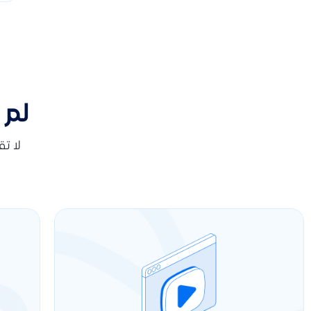
لم 
لا ت