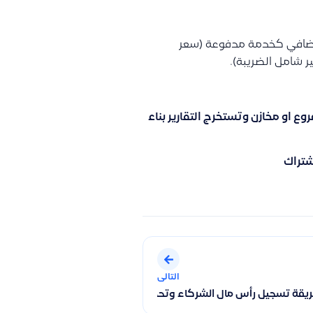
ع إضافي كخدمة مدفوعة (سعر
 او مخازن وتستخرج التقارير بناء
شتراك
التالى
قة تسجيل رأس مال الشركاء وتحديد نسبة كل شريك باستخدام القيود 