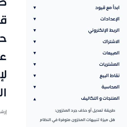
طر
ابدأ مع قيود
▾
قي
الإعدادات
▾
الربط الإلكتروني
▾
حس
الاشتراك
▾
المبيعات
▾
عن
المشتريات
▾
لإ
نقاط البيع
▾
المحاسبة
▾
ال
المنتجات و التكاليف
▾
طريقة تعديل أو حذف جرد المخزون:
إرشا
هل ميزة تنبيهات المخزون متوفرة في النظام