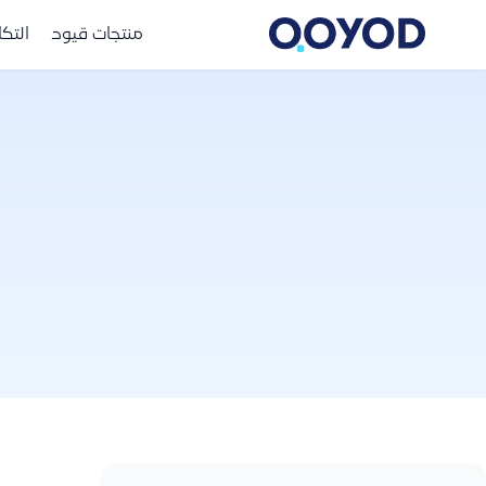
منتجات قيود
التك