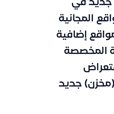
 جديد في
قع المجانية
مواقع إضافية
ية المخصصة
ستعراض
(مخزن) جديد