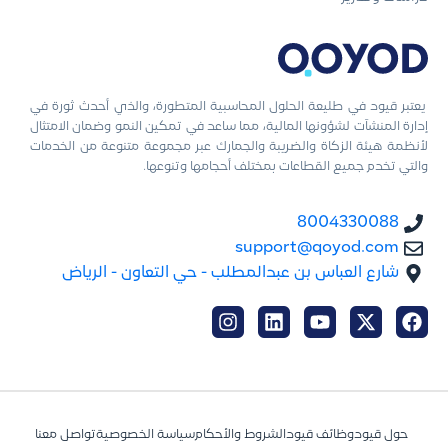
يعتبر قيود في طليعة الحلول المحاسبية المتطورة، والذي أحدث ثورة في
إدارة المنشآت لشؤونها المالية، مما ساعد في تمكين النمو وضمان الامتثال
لأنظمة هيئة الزكاة والضريبة والجمارك عبر مجموعة متنوعة من الخدمات
والتي تخدم جميع القطاعات بمختلف أحجامها وتنوعها.
8004330088
support@qoyod.com
شارع العباس بن عبدالمطلب - حي التعاون - الرياض
حول قيود
وظائف قيود
الشروط والأحكام
سياسة الخصوصية
تواصل معنا