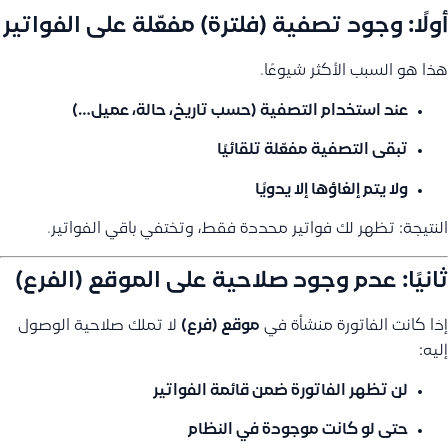
أولًا: وجود تصفية (فلترة) مفعّلة على الفواتير
هذا هو السبب الأكثر شيوعًا.
عند استخدام التصفية (حسب تاريخ، حالة، عميل…)
تبقى التصفية
مفعّلة تلقائيًا
ولا يتم إلغاؤها إلا يدويًا
النتيجة: تظهر لك فواتير محددة فقط، وتختفي باقي الفواتير.
ثانيًا: عدم وجود صلاحية على الموقع (الفرع)
إذا كانت الفاتورة منشأة في
موقع (فرع)
لا تملك صلاحية الوصول
إليه:
لن تظهر الفاتورة ضمن قائمة الفواتير
حتى لو كانت موجودة في النظام