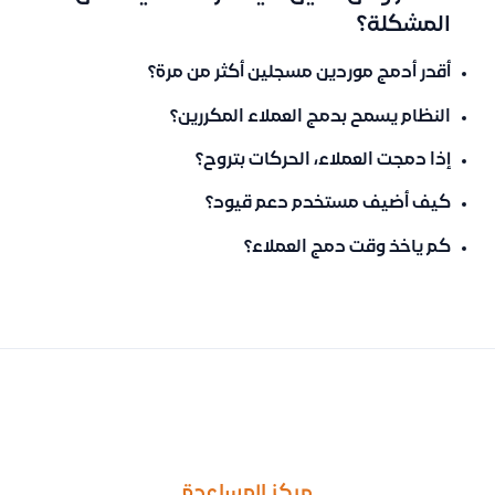
المشكلة؟
أقدر أدمج موردين مسجلين أكثر من مرة؟
النظام يسمح بدمج العملاء المكررين؟
إذا دمجت العملاء، الحركات بتروح؟
كيف أضيف مستخدم دعم قيود؟
كم ياخذ وقت دمج العملاء؟
السابق
التالى
طريقة طباعة سياسة الضمان أو الشروط والأحكام على خلف (ظهر) ورق
توضيح طريقة حساب متوسط تكلفة المنتجات في النظام، مع مثال عم
مركز المساعدة