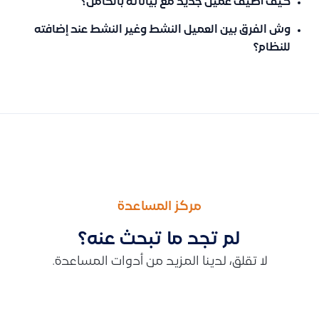
كيف أضيف عميل جديد مع بياناته بالكامل؟
وش الفرق بين العميل النشط وغير النشط عند إضافته
للنظام؟
السابق
التالى
كيفية دمج أصل ثابت في أصل آخر، وما هو تأثير ذلك على القيمة الدفت
توضيح طريقة إضافة حساب جديد في شجرة الحسابات عبر الطرق الثلاث 
مركز المساعدة
لم تجد ما تبحث عنه؟
لا تقلق، لدينا المزيد من أدوات المساعدة.