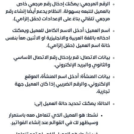
الرقم المرجعي:
يمكنك إدخال رقم مرجعي خاص
بالعميل لتتبعه بسهولة. النظام يدعم أيضًا إنشاء رقم
مرجعي تلقائي بناءً على الإعدادات (حقل إلزامي).
اسم العميل:
أدخل الاسم الكامل للعميل ويمكنك
ادخاله باللغة العربية والانجليزية او الاثنين معاً بنفس
خانة اسم العميل (حقل إلزامي).
بيانات الاتصال:
قم بإدخال رقم الاتصال الأساسي
والثانوي والبريد الإلكتروني.
بيانات المنشأة:
أدخل اسم المنشأة، الموقع
الإلكتروني، والرقم الضريبي إذا كان العميل جهة
تجارية.
الحالة:
يمكنك تحديد حالة العميل إلى:
نشط:
هو العميل الذي تتعامل معه باستمرار
وسيظهر لك في القوائم عند إنشاء الفواتير.