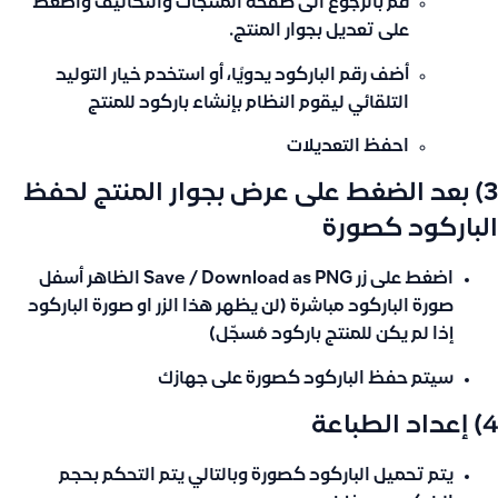
قم بالرجوع الى صفحة المنتجات والتكاليف واضغط
على
تعديل
بجوار المنتج.
أضف رقم الباركود يدويًا، أو استخدم خيار
التوليد
التلقائي
ليقوم النظام بإنشاء باركود للمنتج
احفظ التعديلات
3) بعد الضغط على عرض بجوار المنتج لحفظ
الباركود كصورة
اضغط على زر
Save / Download as PNG
الظاهر أسفل
صورة الباركود مباشرة (لن يظهر هذا الزر او صورة الباركود
إذا لم يكن للمنتج باركود مُسجّل)
سيتم حفظ الباركود كصورة على جهازك
4) إعداد الطباعة
يتم تحميل الباركود كصورة وبالتالي يتم التحكم
بحجم