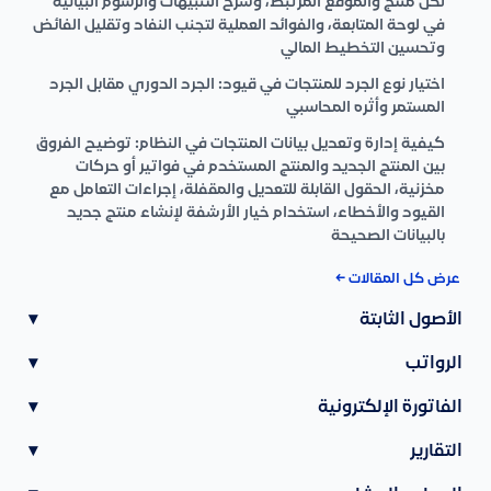
لكل منتج والموقع المرتبط، وشرح التنبيهات والرسوم البيانية
في لوحة المتابعة، والفوائد العملية لتجنب النفاد وتقليل الفائض
وتحسين التخطيط المالي
اختيار نوع الجرد للمنتجات في قيود: الجرد الدوري مقابل الجرد
المستمر وأثره المحاسبي
كيفية إدارة وتعديل بيانات المنتجات في النظام: توضيح الفروق
بين المنتج الجديد والمنتج المستخدم في فواتير أو حركات
مخزنية، الحقول القابلة للتعديل والمقفلة، إجراءات التعامل مع
القيود والأخطاء، استخدام خيار الأرشفة لإنشاء منتج جديد
بالبيانات الصحيحة
عرض كل المقالات ←
الأصول الثابتة
▾
الرواتب
▾
الفاتورة الإلكترونية
▾
التقارير
▾