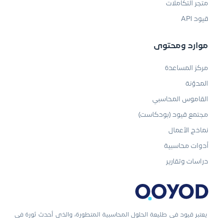
متجر التكاملات
قيود API
موارد ومحتوى
مركز المساعدة
المدوّنة
القاموس المحاسبي
مجتمع قيود (بودكاست)
نماذج الأعمال
أدوات محاسبية
دراسات وتقارير
يعتبر قيود في طليعة الحلول المحاسبية المتطورة، والذي أحدث ثورة في