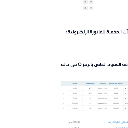
 المفعلة للفاتورة الإلكترونية:
يتم عرض الأعمدة المرتبطة بالرموز S, Z, E بشكل تلقائي، مع إضافة العمود الخاص بالرمز O في حالة