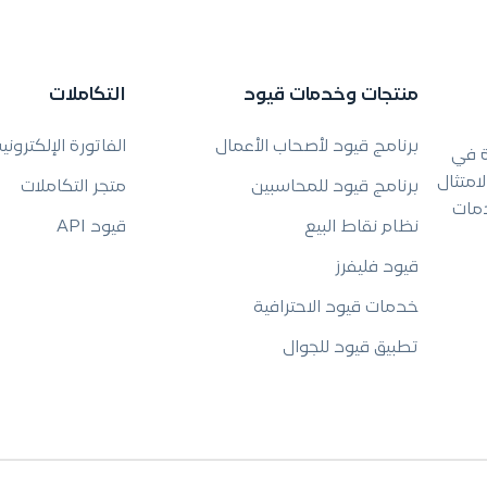
منتجات وخدمات قيود
التكاملات
برنامج قيود لأصحاب الأعمال
الفاتورة الإلكتروني
ة في
امتثال
برنامج قيود للمحاسبين
متجر التكاملات
دمات
نظام نقاط البيع
قيود API
قيود فليفرز
خدمات قيود الاحترافية
تطبيق قيود للجوال