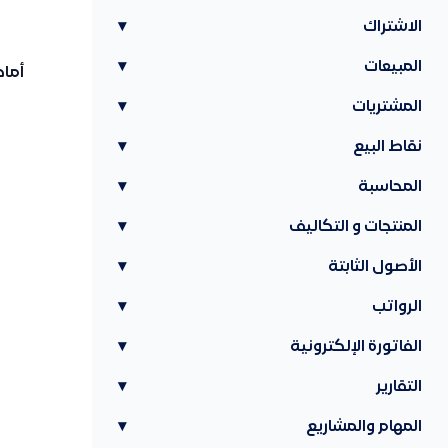
الاشتراك
▾
المبيعات
▾
أماك
المشتريات
▾
نقاط البيع
▾
المحاسبة
▾
المنتجات و التكاليف
▾
الأصول الثابتة
▾
الرواتب
▾
الفاتورة الإلكترونية
▾
التقارير
▾
المهام والمشاريع
▾