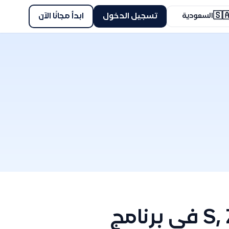
🇸
ابدأ مجانًا الآن
تسجيل الدخول
السعودية
شرح الرموز الضريبية S, Z, E, O في برنامج