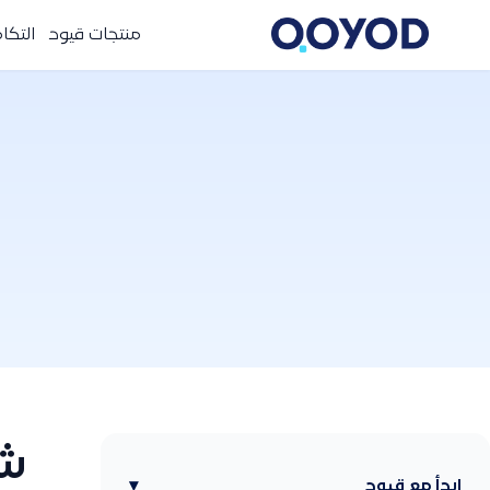
منتجات قيود
التكا
ابدأ مع قيود
▾