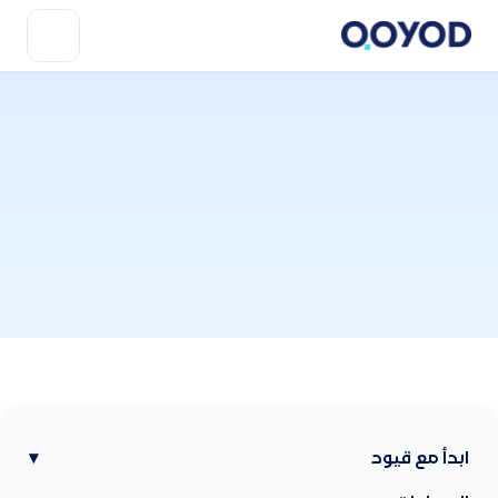
ابدأ مع قيود
▾