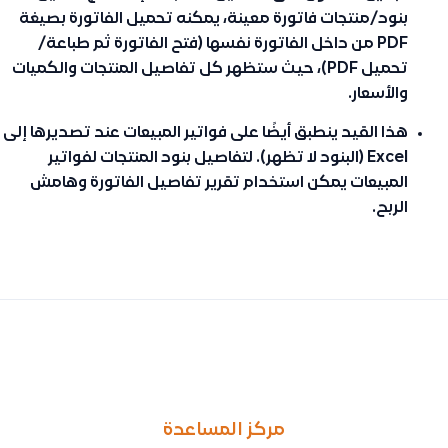
بنود/منتجات فاتورة معينة، يمكنه تحميل الفاتورة بصيغة
PDF
من داخل الفاتورة نفسها (فتح الفاتورة ثم طباعة/
تحميل PDF)، حيث ستظهر كل تفاصيل المنتجات والكميات
والأسعار.
هذا القيد ينطبق أيضًا على فواتير المبيعات عند تصديرها إلى
Excel (البنود لا تظهر). لتفاصيل بنود المنتجات لفواتير
المبيعات يمكن استخدام تقرير
تفاصيل الفاتورة وهامش
الربح
.
السابق
التالى
كيف أصدّر قائمة المنتجات من قيود إلى ملف Excel أو CSV؟ ولماذا لا تظهر كل المنتجات عند التصدير
كيفية تصدير القيود اليدوية من النظام باستخدام تقرير دفتر القيود مع شرح شامل 
مركز المساعدة