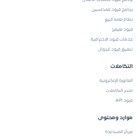
برنامج قيود للمحاسبين
نظام نقاط البيع
قيود فليفرز
خدمات قيود الاحترافية
تطبيق قيود للجوال
التكاملات
الفاتورة الإلكترونية
متجر التكاملات
قيود API
موارد ومحتوى
مركز المساعدة