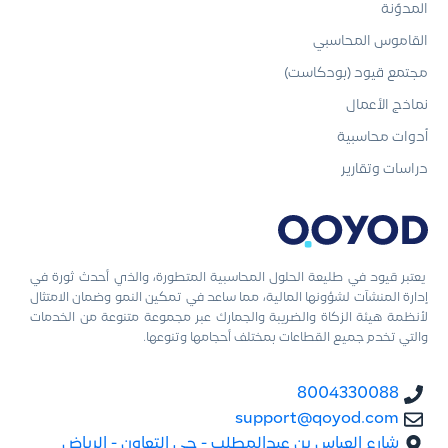
المدوّنة
القاموس المحاسبي
مجتمع قيود (بودكاست)
نماذج الأعمال
أدوات محاسبية
دراسات وتقارير
يعتبر قيود في طليعة الحلول المحاسبية المتطورة، والذي أحدث ثورة في
إدارة المنشآت لشؤونها المالية، مما ساعد في تمكين النمو وضمان الامتثال
لأنظمة هيئة الزكاة والضريبة والجمارك عبر مجموعة متنوعة من الخدمات
والتي تخدم جميع القطاعات بمختلف أحجامها وتنوعها.
8004330088
support@qoyod.com
شارع العباس بن عبدالمطلب - حي التعاون - الرياض