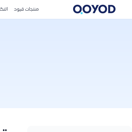
منتجات قيود
التك