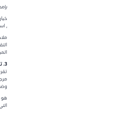
بإمك
خيار
, اس
ملا
التق
المب
3. تقرير فواتير المشتريات الضريبية
تقري
مرجع
وضري
هو ت
التي