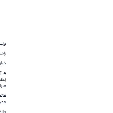
وإجم
بإمك
خيار
4. تقرير قائمة الدخل
يُظه
فترا
قائم
معين
وال