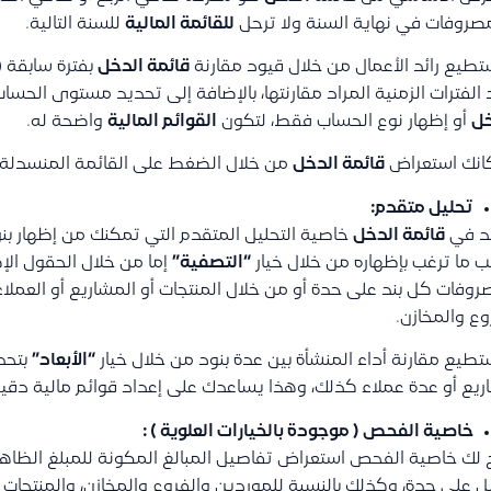
صروفات في نهاية السنة ولا ترحل
للقائمة المالية
للسنة التالية.
طيع رائد الأعمال من خلال قيود مقارنة
قائمة الدخل
بفترة سابقة (
الفترات الزمنية المراد مقارنتها، بالإضافة إلى تحديد مستوى الحس
خل
أو إظهار نوع الحساب فقط، لتكون
القوائم المالية
واضحة له.
انك استعراض
قائمة الدخل
من خلال الضغط على القائمة المنسدلة ، 
تحليل متقدم:
د في
قائمة الدخل
خاصية التحليل المتقدم التي تمكنك من إظهار بن
ما ترغب بإظهاره من خلال خيار
“التصفية”
إما من خلال الحقول الإ
وفات كل بند على حدة أو من خلال المنتجات أو المشاريع أو العملاء 
وع والمخازن.
طيع مقارنة أداء المنشأة بين عدة بنود من خلال خيار
“الأبعاد”
بتحد
يع أو عدة عملاء كذلك، وهذا يساعدك على إعداد قوائم مالية دقي
خاصية الفحص ( موجودة بالخيارات العلوية ) :
 لك خاصية الفحص استعراض تفاصيل المبالغ المكونة للمبلغ الظاهر 
 على حدة، وكذلك بالنسبة للموردين والفروع والمخازن، والمنتجات و