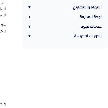
تقري
المهام والمشاريع
▾
الفا
المخ
لوحة المتابعة
▾
هو ت
خدمات قيود
▾
يتم 
الدورات التدريبية
▾
وإجم