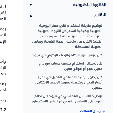
الفاتورة الإلكترونية
▾
1. تقرير الإقرار الضريبي:
تقري
التقارير
▾
المس
توضيح طريقة استخدام تقرير دفتر اليومية
يوفر
الضريبية وكيفية استعراض القيود الضريبية
المح
المرحَّلة وأسعار الضريبة المختلفة وتوضيح
الإق
أهمية التقرير في متابعة أرصدة الضريبة وصافي
الضريبة المستحقة
هل يتوفر تقرير الزكاة والوعاء الزكوي في قيود
واست
هل يمكنني استخراج كشف حساب مورد أو
الإق
عميل لفرع أو موقع معين
كما 
هل يظهر الرصيد الافتتاحي للعميل في تقرير
أعمار الديون وكيفية معرفة الرصيد الافتتاحي
يمكن
للعميل
اختي
توضيح الاساس المحاسبي في قيود هل نظام
ويمكن
قيود على الاساس النقدي ام اساس الاستحقاق
2. تقرير فواتير المبيعات الضريبية
عرض كل المقالات ←