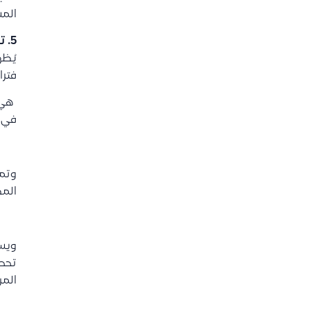
المس
5. تقرير الميزانية العمومية
يُظه
فترا
هي 
في ل
وتمك
المط
ويست
تحدي
المر