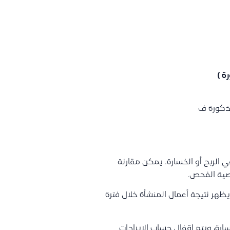
ة )
مذكورة ف
 الربح أو الخسارة. يمكن مقارنة
صية الفحص.
هر نتيجة أعمال المنشأة خلال فترة
رة، ويتم اقفال حساب الإيرادات