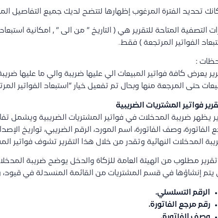
انك تحديد الفترة المرغوب إظهارها لتتضح لديك جميع التفاصيل المذ
ات التصفية المتاحة للتقرير هي ( التاريخ ” من الى ” , امكانية استبعاد
تبعاد الفواتير المرتجعة ) فقط.
حظات :
رير يعرض كافة فواتير المبيعات الي عليها ضريبة والي ما عليها ضري
يعات حتى المرجعة منها وبحال تم تفعيل خيار “استبعاد الفواتير المرت
ر يظهر ضريبة المدخلات في فواتير المشتريات الضريبية ويشمل تفا
 الفاتورة، وصف الفاتورة، اسم المورد، الرقم الضريبي، تواريخ الإصدا
بة المدخلات النهائية وتقدر من خلال هذا التقرير تشوف فواتير المش
قرير مطلوب من الهيئة العامة للزكاة والدخل يوضح ضريبة المدخلات
 يتم إنشاؤها في قسم المشتريات من القائمة المنسدلة في قيود، 
الرقم التسلسلي.
رقم مرجع الفاتورة.
وصف الفاتورة.