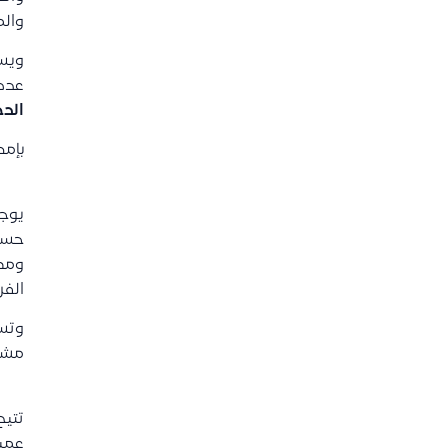
والم
ويست
عدد 
الد
بإمك
يوج
حسب 
ومصر
الفر
وتست
مشار
تتيح
عميل