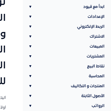
تو
ابدأ مع قيود
▾
ال
الإعدادات
▾
الربط الإلكتروني
▾
وك
الاشتراك
▾
المبيعات
▾
ال
المشتريات
▾
ال
نقاط البيع
▾
المحاسبة
▾
لل
المنتجات و التكاليف
▾
الأصول الثابتة
▾
اليك
الرواتب
▾
اولاً