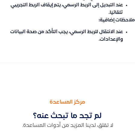
عند التبديل إلى الربط الرسمي، يتم إيقاف الربط التجريبي
تلقائيًا.
ملاحظات إضافية:
عند الانتقال للربط الرسمي، يجب التأكد من صحة البيانات
والإعدادات.
السابق
التالى
تعديل أو استرجاع فاتورة مشتريات في النظام وفق حالة الفاتورة
توضيح حول استمرارية تسلسل القيود والفواتير عند بدء السنة المالي
مركز المساعدة
لم تجد ما تبحث عنه؟
لا تقلق، لدينا المزيد من أدوات المساعدة.