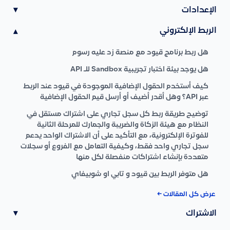
الإعدادات
▾
الربط الإلكتروني
▾
هل ربط برنامج قيود مع منصة زد عليه رسوم
هل يوجد بيئة اختبار تجريبية Sandbox للـ API
كيف أستخدم الحقول الإضافية الموجودة في قيود عند الربط
عبر API؟ وهل أقدر أضيف أو أرسل قيم الحقول الإضافية
توضيح طريقة ربط كل سجل تجاري على اشتراك مستقل في
النظام مع هيئة الزكاة والضريبة والجمارك للمرحلة الثانية
للفوترة الإلكترونية، مع التأكيد على أن الاشتراك الواحد يدعم
سجل تجاري واحد فقط، وكيفية التعامل مع الفروع أو سجلات
متعددة بإنشاء اشتراكات منفصلة لكل منها
هل متوفر الربط بين قيود و تابي او شوبيفاي
عرض كل المقالات ←
الاشتراك
▾