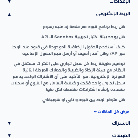
الإعدادات
▾
الربط الإلكتروني
▾
هل ربط برنامج قيود مع منصة زد عليه رسوم
هل يوجد بيئة اختبار تجريبية Sandbox للـ API
كيف أستخدم الحقول الإضافية الموجودة في قيود عند الربط
عبر API؟ وهل أقدر أضيف أو أرسل قيم الحقول الإضافية
توضيح طريقة ربط كل سجل تجاري على اشتراك مستقل في
النظام مع هيئة الزكاة والضريبة والجمارك للمرحلة الثانية
للفوترة الإلكترونية، مع التأكيد على أن الاشتراك الواحد يدعم
سجل تجاري واحد فقط، وكيفية التعامل مع الفروع أو سجلات
متعددة بإنشاء اشتراكات منفصلة لكل منها
هل متوفر الربط بين قيود و تابي او شوبيفاي
عرض كل المقالات ←
الاشتراك
▾
المبيعات
▾