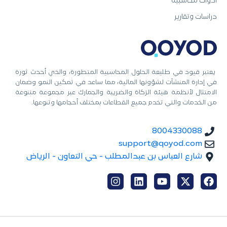
أدوات محاسبية
دراسات وتقارير
يعتبر قيود في طليعة الحلول المحاسبية المتطورة، والذي أحدث ثورة
في إدارة المنشآت لشؤونها المالية، مما ساعد في تمكين النمو وضمان
الامتثال لأنظمة هيئة الزكاة والضريبة والجمارك عبر مجموعة متنوعة
من الخدمات والتي تخدم جميع القطاعات بمختلف أحجامها وتنوعها.
8004330088
support@qoyod.com
شارع العباس بن عبدالمطلب - حي التعاون - الرياض