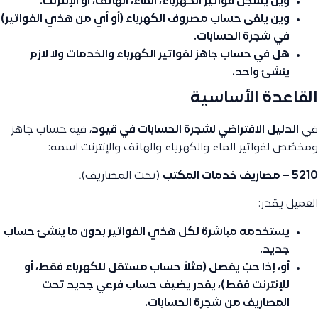
وين يسجّل فواتير
الكهرباء
،
الماء
،
الهاتف
، أو
الإنترنت
.
وين يلقى
حساب مصروف الكهرباء
(أو أي من هذي الفواتير)
في شجرة الحسابات.
هل في حساب جاهز لفواتير الكهرباء والخدمات ولا لازم
ينشئ واحد.
القاعدة الأساسية
في
الدليل الافتراضي لشجرة الحسابات في قيود
، فيه حساب جاهز
ومخصّص لفواتير الماء والكهرباء والهاتف والإنترنت اسمه:
5210 – مصاريف خدمات المكتب
(تحت المصاريف).
العميل يقدر:
يستخدمه مباشرة لكل هذي الفواتير بدون ما ينشئ حساب
جديد.
أو، إذا حبّ يفصل (مثلاً حساب مستقل للكهرباء فقط، أو
للإنترنت فقط)، يقدر يضيف حساب فرعي جديد تحت
المصاريف
من شجرة الحسابات.