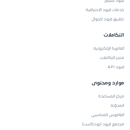
قيود فليفرز
خدمات قيود الاحترافية
تطبيق قيود للجوال
التكاملات
الفاتورة الإلكترونية
متجر التكاملات
قيود API
موارد ومحتوى
مركز المساعدة
المدوّنة
القاموس المحاسبي
مجتمع قيود (بودكاست)