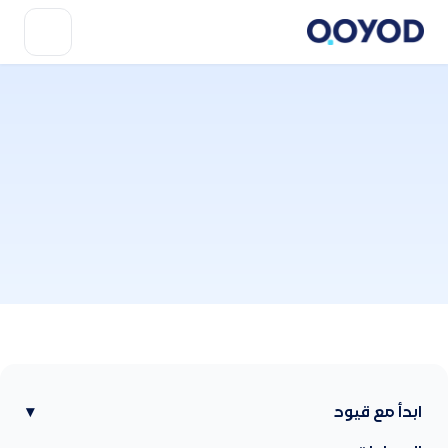
ابدأ مع قيود
▾