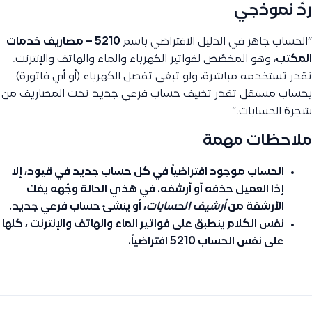
ردّ نموذجي
“الحساب جاهز في الدليل الافتراضي باسم
5210 – مصاريف خدمات
المكتب
، وهو المخصّص لفواتير الكهرباء والماء والهاتف والإنترنت.
تقدر تستخدمه مباشرة، ولو تبغى تفصل الكهرباء (أو أي فاتورة)
بحساب مستقل تقدر تضيف حساب فرعي جديد تحت المصاريف من
شجرة الحسابات.”
ملاحظات مهمة
الحساب موجود افتراضياً في كل حساب جديد في قيود، إلا
إذا العميل
حذفه
أو
أرشفه
. في هذي الحالة وجّهه يفك
الأرشفة من
أرشيف الحسابات
، أو ينشئ حساب فرعي جديد.
نفس الكلام ينطبق على فواتير الماء والهاتف والإنترنت ، كلها
على نفس الحساب 5210 افتراضياً.