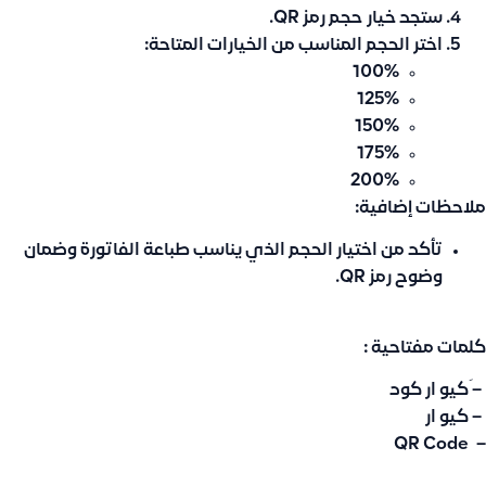
ستجد خيار
حجم رمز QR
.
اختر الحجم المناسب من الخيارات المتاحة:
100%
125%
150%
175%
200%
ملاحظات إضافية:
تأكد من اختيار الحجم الذي يناسب طباعة الفاتورة وضمان
وضوح رمز QR.
كلمات مفتاحية :
– َكيو ار كود
– كيو ار
– QR Code