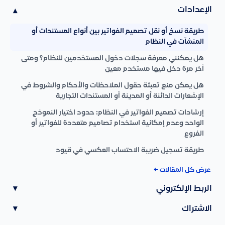
الإعدادات
▾
طريقة نسخ أو نقل تصميم الفواتير بين أنواع المستندات أو
المنشآت في النظام
هل يمكنني معرفة سجلات دخول المستخدمين للنظام؟ ومتى
آخر مرة دخل فيها مستخدم معين
هل يمكن منع تعبئة حقول الملاحظات والأحكام والشروط في
الإشعارات الدائنة أو المدينة أو المستندات التجارية
إرشادات تصميم الفواتير في النظام: حدود اختيار النموذج
الواحد وعدم إمكانية استخدام تصاميم متعددة للفواتير أو
الفروع
طريقة تسجيل ضريبة الاحتساب العكسي في قيود
عرض كل المقالات ←
الربط الإلكتروني
▾
الاشتراك
▾