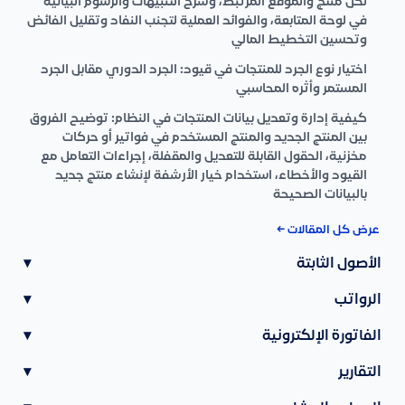
لكل منتج والموقع المرتبط، وشرح التنبيهات والرسوم البيانية
في لوحة المتابعة، والفوائد العملية لتجنب النفاد وتقليل الفائض
وتحسين التخطيط المالي
اختيار نوع الجرد للمنتجات في قيود: الجرد الدوري مقابل الجرد
المستمر وأثره المحاسبي
كيفية إدارة وتعديل بيانات المنتجات في النظام: توضيح الفروق
بين المنتج الجديد والمنتج المستخدم في فواتير أو حركات
مخزنية، الحقول القابلة للتعديل والمقفلة، إجراءات التعامل مع
القيود والأخطاء، استخدام خيار الأرشفة لإنشاء منتج جديد
بالبيانات الصحيحة
عرض كل المقالات ←
الأصول الثابتة
▾
الرواتب
▾
الفاتورة الإلكترونية
▾
التقارير
▾