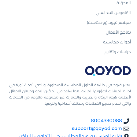
المدوّنة
القاموس المحاسبي
مجتمع قيود (بودكاست)
نماذج الأعمال
أدوات محاسبية
دراسات وتقارير
يعتبر قيود في طليعة الحلول المحاسبية المتطورة، والذي أحدث ثورة في
إدارة المنشآت لشؤونها المالية، مما ساعد في تمكين النمو وضمان الامتثال
لأنظمة هيئة الزكاة والضريبة والجمارك عبر مجموعة متنوعة من الخدمات
والتي تخدم جميع القطاعات بمختلف أحجامها وتنوعها.
8004330088
support@qoyod.com
شارع العباس بن عبدالمطلب - حي التعاون - الرياض