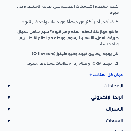
كيف أستخدم التحسينات الجديدة على تجربة الاستخدام في
قيود
كيف أقدر أدير أكثر من منشأة من حساب واحد في قيود
ما هو جهاز هلا للدفع المقدم عبر قيود؟ شرح شامل للجهاز،
طريقة العمل، الأسعار، الرسوم، وربطه مع نظام نقاط البيع
والمحاسبة
هل يوجد ربط بين قيود وكيو فليفرز (Q flavours)
هل يوجد CRM أو نظام إدارة علاقات عملاء في قيود
عرض كل المقالات ←
الإعدادات
▾
الربط الإلكتروني
▾
الاشتراك
▾
المبيعات
▾