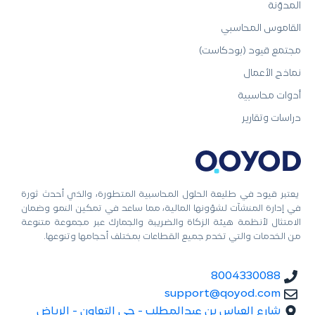
المدوّنة
القاموس المحاسبي
مجتمع قيود (بودكاست)
نماذج الأعمال
أدوات محاسبية
دراسات وتقارير
يعتبر قيود في طليعة الحلول المحاسبية المتطورة، والذي أحدث ثورة
في إدارة المنشآت لشؤونها المالية، مما ساعد في تمكين النمو وضمان
الامتثال لأنظمة هيئة الزكاة والضريبة والجمارك عبر مجموعة متنوعة
من الخدمات والتي تخدم جميع القطاعات بمختلف أحجامها وتنوعها.
8004330088
support@qoyod.com
شارع العباس بن عبدالمطلب - حي التعاون - الرياض