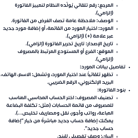
المرجع: رقم تلقائي يُولّده النظام لتمييز الفاتورة
(إلزامي).
الوصف: ملاحظة عامة تصف الغرض من الفاتورة.
المورد: اختيار المورد من القائمة، أو إضافة مورد جديد
عبر علامة (+) (إلزامي).
تاريخ الإصدار: تاريخ تحرير الفاتورة (إلزامي).
الموقع: الفرع أو المستودع المرتبط بالمصروف
(إلزامي).
تفاصيل بيانات المورد:
تظهر تلقائياً عند اختيار المورد، وتشمل: الاسم، الهاتف،
البريد الإلكتروني، الرقم الضريبي.
بنود الفاتورة:
تصنيف المصروف: اختر الحساب المحاسبي المناسب
للمصروف من قائمة الحسابات (مثل: تكلفة البضاعة
المباعة، رواتب وأجور، نقل ومصاريف تخليص…).
يمكنك إضافة حساب جديد مباشرةً من خيار “إضافة
حساب جديد”.
البيان: وصف تفصيلي للبند.