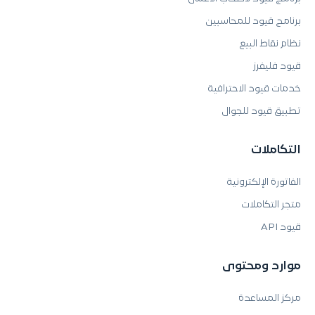
برنامج قيود للمحاسبين
نظام نقاط البيع
قيود فليفرز
خدمات قيود الاحترافية
تطبيق قيود للجوال
التكاملات
الفاتورة الإلكترونية
متجر التكاملات
قيود API
موارد ومحتوى
مركز المساعدة