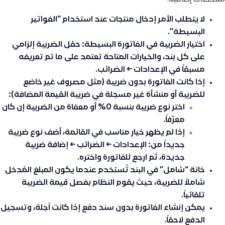
لا يتطلب الأمر إدخال منتجات عند استخدام “الفواتير
البسيطة”.
اختيار الضريبة في الفاتورة البسيطة: حقل الضريبة إلزامي
على كل بند، والخيارات المتاحة تعتمد على ما تم تعريفه
مسبقاً في الإعدادات ← الضرائب.
إذا كانت الفاتورة بدون ضريبة (مثل مصروف غير خاضع
للضريبة أو منشأة غير مسجلة في ضريبة القيمة المضافة):
اختر نوع ضريبة بنسبة 0% أو معفاة من الضريبة إن كان
معرّفاً.
إذا لم يظهر خيار مناسب في القائمة، أضف نوع ضريبة
جديداً من: الإعدادات ← الضرائب ← إضافة ضريبة
جديدة، ثم ارجع للفاتورة واختره.
خانة “شامل” في البند تُستخدم عندما يكون المبلغ المُدخل
شاملاً للضريبة، حيث يقوم النظام بفصل قيمة الضريبة
تلقائياً.
يمكن إنشاء الفاتورة بدون سند دفع إذا كانت آجلة، وتسجيل
الدفع لاحقاً.