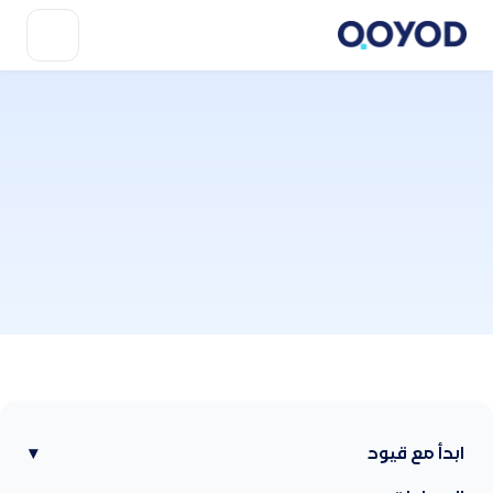
ابدأ مع قيود
▾