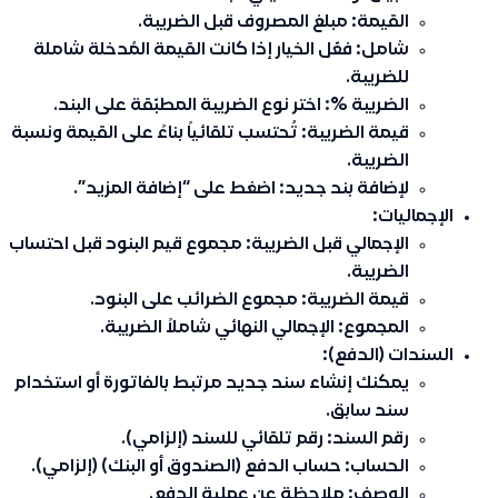
القيمة: مبلغ المصروف قبل الضريبة.
شامل: فعّل الخيار إذا كانت القيمة المُدخلة شاملة
للضريبة.
الضريبة %: اختر نوع الضريبة المطبّقة على البند.
قيمة الضريبة: تُحتسب تلقائياً بناءً على القيمة ونسبة
الضريبة.
لإضافة بند جديد: اضغط على “إضافة المزيد”.
الإجماليات:
الإجمالي قبل الضريبة: مجموع قيم البنود قبل احتساب
الضريبة.
قيمة الضريبة: مجموع الضرائب على البنود.
المجموع: الإجمالي النهائي شاملاً الضريبة.
السندات (الدفع):
يمكنك إنشاء سند جديد مرتبط بالفاتورة أو استخدام
سند سابق.
رقم السند: رقم تلقائي للسند (إلزامي).
الحساب: حساب الدفع (الصندوق أو البنك) (إلزامي).
الوصف: ملاحظة عن عملية الدفع.